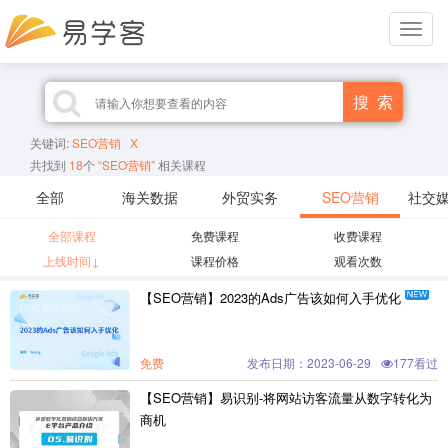
Toggle
navigat
搜 索
关键词:
SEO营销
X
共找到
18
个
“SEO营销”
相关课程
全部
海关数据
外贸实务
SEO营销
社交
全部课程
免费课程
收费课程
上线时间↓
课程价格
观看次数
【SEO营销】2023的Ads广告该如何入手优化

免费
发布日期：2023-06-29
177看过
【SEO营销】易识别-将网站访客流量从数字转化为
商机