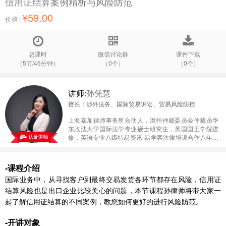
信用证结算案例精析与风险防范
¥59.00
价格:
总课时
微信讨论群
课件下载
（5节/46分钟）
（0个）
（0个）
讲师:
孙凭慧
擅长：涉外法务、国际贸易诉讼、贸易风险防控
上海嘉加律师事务所合伙人，滁州仲裁委员会仲裁员华
东政法大学国际法学专业硕士研究生，英国国王学院进
修，英语专业八级特易资讯-易学客法律培训合作八年老
朋友，拥有超高人气和口碑上海市进出口商会、上海市
国际货代协会、浙江省国际货代协会特聘讲师中国出口
信用保险公司、阿里巴巴等机构合作律师，常年受邀举
-课程介绍
办风控讲座执业十年，担任几十家国内外知名进出口企
国际业务中，从寻找客户到最终交易发货各环节都存在风险，信用证
业、外贸公司以及航运物流企业、保险公司常年法律顾
问，并代理多起重大涉外案件，帮助企业挽回损失上亿
结算风险也是出口企业比较关心的问题，本节课程孙律师将带大家一
元在《上海法制报》、《上海律师》、《中国航务周
起了解信用证结算的不同案例，教您如何更好的进行风险防范。
刊》等杂志、期刊发表数十篇篇专业文章，参与编撰
《中国民航法律案例精解（英文版）》
-开讲对象